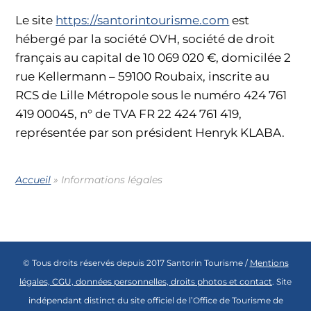
Le site
https://santorintourisme.com
est
hébergé par la société OVH, société de droit
français au capital de 10 069 020 €, domicilée 2
rue Kellermann – 59100 Roubaix, inscrite au
RCS de Lille Métropole sous le numéro 424 761
419 00045, n° de TVA FR 22 424 761 419,
représentée par son président Henryk KLABA.
Accueil
»
Informations légales
© Tous droits réservés depuis 2017 Santorin Tourisme /
Mentions
légales, CGU, données personnelles, droits photos et contact
. Site
indépendant distinct du site officiel de l’Office de Tourisme de