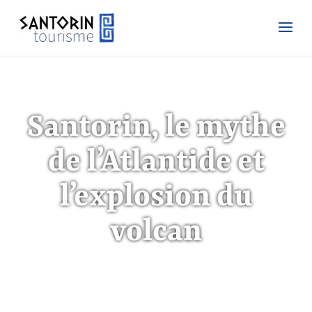
Santorin, le mythe
de l’Atlantide et
l’explosion du
volcan