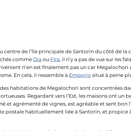
u centre de l’île principale de Santorin du côté de la 
erchés comme
Oïa
ou
FIra
, il n’y a pas de vue sur les fa
onvénient n’en est finalement pas un car Megalochori a
isme. En cela, il ressemble à
Emporio
situé à peine pl
t des habitations de Megalochori sont concentrées dan
 tortueuses. Regardant vers l’Est, les maisons ont un 
onné et agrémenté de vignes, est agréable et sent bon 
 postale habituellement liée à Santorin, et propice à