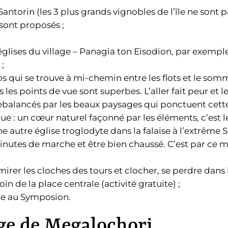
ntorin (les 3 plus grands vignobles de l’île ne sont pa
 sont proposés ;
lises du village – Panagia ton Eisodion, par exemple
;
aos qui se trouve à mi-chemin entre les flots et le som
les points de vue sont superbes. L’aller fait peur et l
ebalancés par les beaux paysages qui ponctuent cett
que : un cœur naturel façonné par les éléments, c’est l
une autre église troglodyte dans la falaise à l’extrême
 minutes de marche et être bien chaussé. C’est par ce
irer les cloches des tours et clocher, se perdre dans le
in de la place centrale (activité gratuite) ;
le au Symposion.
age de Megalochori