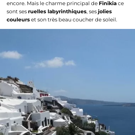
encore. Mais le charme principal de
Finikia
ce
sont ses
ruelles labyrinthiques
, ses
jolies
couleurs
et son très beau coucher de soleil.